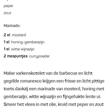
peper
zout
Marinade:
2
el
mosterd
1
el
honing-gemberazijn
1
el
witte wijnazijn
2
mespuntjes
currypoeder
Malse varkenskotelet van de barbecue en licht
gegrilde romanesco krijgen een frisse en licht pittige
toets dankzij een marinade van mosterd, honing met
gemberazijn, witte wijnazijn en fijngehakte lente ui.
Smeer het vlees in met olie, kruid met peper en zout