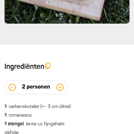
Ingrediënten
2
personen
-
+
1
varkenskotelet (+- 3 cm dikte)
1
romanesco
1
stengel
lente-ui, fijngehakt
olijfolie