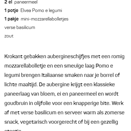
2
el
paneermeel
1
potje
Elvea Pomo e legumi
1
pakje
mini-mozzarellabolletjes
verse basilicum
zout
Krokant gebakken aubergineschijfjes met een romig
mozzarellabolletje en een smeuïge laag Pomo e
legumi brengen Italiaanse smaken naar je borrel of
lichte maaltijd. De aubergine krijgt een klassieke
paneerlaag van bloem, ei en paneermeel en wordt
goudbruin in olijfolie voor een knapperige bite. Werk
af met verse basilicum en serveer warm als zomerse
snack, vegetarisch voorgerecht of bij een gezellig