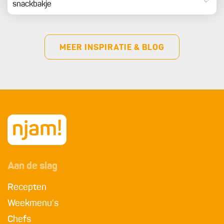
snackbakje
MEER INSPIRATIE & BLOG
Aan de slag
Recepten
Weekmenu's
Chefs