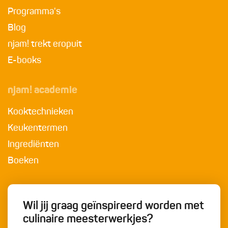
Programma's
Blog
njam! trekt eropuit
E-books
njam! academie
Kooktechnieken
Keukentermen
Ingrediënten
Boeken
Wil jij graag geïnspireerd worden met
culinaire meesterwerkjes?