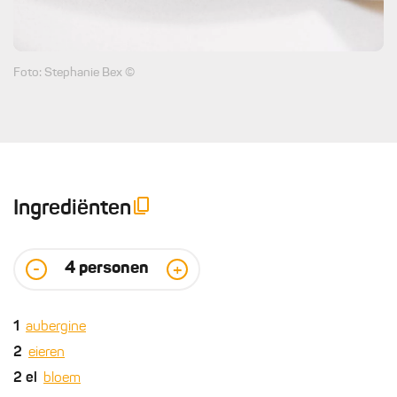
Foto: Stephanie Bex ©
Ingrediënten
4
personen
-
+
1
aubergine
2
eieren
2
el
bloem