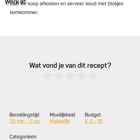
Werk af:
4.
Laat de soep afkoelen en serveer koud met blokjes
komkommer.
Wat vond je van dit recept?
Bereidingstijd
Moeilijkheid
Budget
30 min - 1 uur
Makkelijk
€ 0 - 10
Categorieën