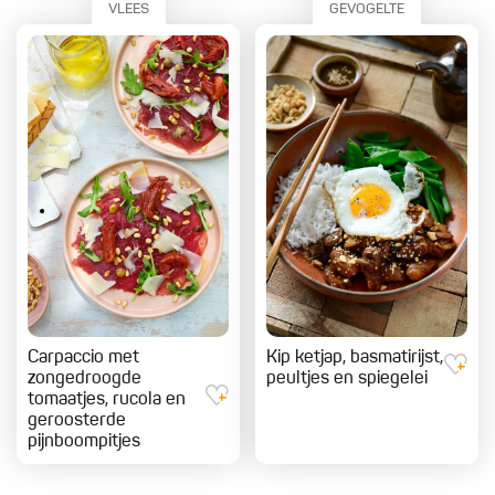
VLEES
GEVOGELTE
Carpaccio met
Kip ketjap, basmatirijst,
zongedroogde
peultjes en spiegelei
tomaatjes, rucola en
geroosterde
pijnboompitjes