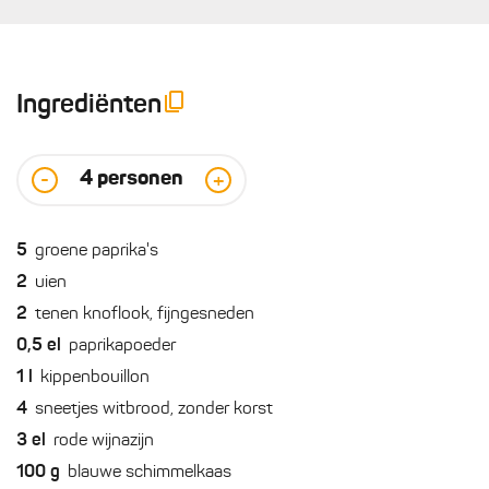
Ingrediënten
4
personen
-
+
5
groene paprika's
2
uien
2
tenen knoflook, fijngesneden
0,5
el
paprikapoeder
1
l
kippenbouillon
4
sneetjes witbrood, zonder korst
3
el
rode wijnazijn
100
g
blauwe schimmelkaas