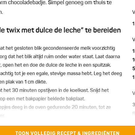
warm chocoladebadje. Simpel genoeg om thuis te
n.
V
1
twix met dulce de leche” te bereiden
V
at het gesloten blik gecondenseerde melk voorzichtig
1
rg dat het blik altijd ruim onder water staat. Laat daarna
1
r, open het en doe de dulce de leche in een spuitzak.
achtig tot je een egale, stevige massa hebt. Leg het deeg
1
en plak van 1 cm dikte.
 het 30 minuten opstijven in de koelkast. Snijd het
V
 op een met bakpapier beklede bakplaat.
epjes deeg in de oven gedurende 20 minuten, tot ze
f
er.
m
el met een eetlepel of drie mycryo voor een gladdere
TOON VOLLEDIG RECEPT & INGREDIËNTEN