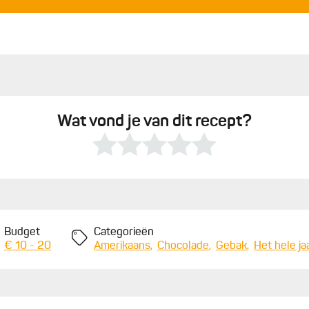
oorzichtig glad. Dompel de koekjes onder in de warme
af met fleur de sel. Laat de chocolade hard worden
Wat vond je van dit recept?
Budget
Categorieën
€ 10 - 20
Amerikaans
Chocolade
Gebak
Het hele ja