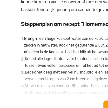
koude boter en vanille en werkt af met een 
bakken, feestelijk genoeg om cadeau te geve
Stappenplan om recept “Homemade 
1.
Breng in een hoge kookpot water aan de kook. La
zakken in het water. Kook het gedurende 2 uur. Zo
afkoelen in de kookpot. Haal het blik uit het wate
2.
Kneed alle ingrediënten voor het deeg kort en kr
tussen twee vellen bakpapier en rol het uit tot e
3.
Bedek het deeg met een vel huishoudfolie en laat
vervolgens in repen van 2 cm breed en leg deze
4.
Verwarm de oven voor op 180 graden. Bak de re
lichtbruin zijn. Laat ze afkoelen op een taartroost
5.
Smelt de chocolade au bain-marie. Meng optione
chocolade.