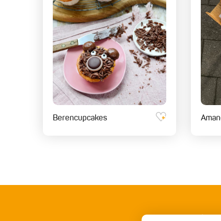
Berencupcakes
Amand