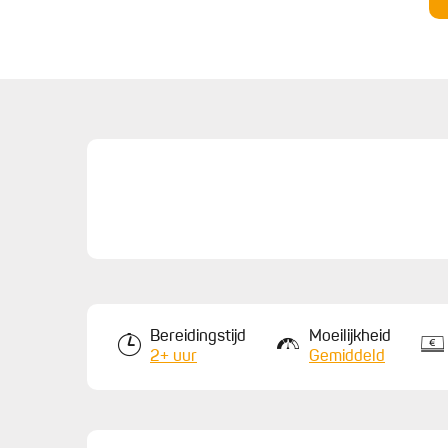
6.
Spuit op elk koekje wat dulce de leche. Strijk v
chocolade, leg ze op een vel bakpapier en werk 
alvorens de koekjes te serveren.
Bereidingstijd
Moeilijkheid
2+ uur
Gemiddeld