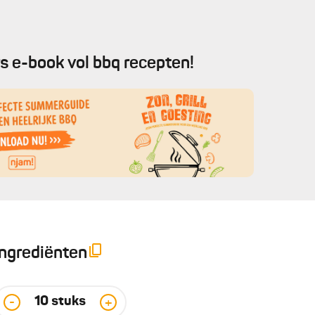
s e-book vol bbq recepten!
Ingrediënten
10
stuks
-
+