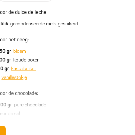
oor de dulce de leche:
blik
gecondenseerde melk, gesuikerd
oor het deeg:
50
gr
bloem
00
gr
koude boter
50
gr
kristalsuiker
vanillestokje
oor de chocolade:
300
gr
pure chocolade
leur de sel
ycryo (cacaoboter in poedervorm), optioneel