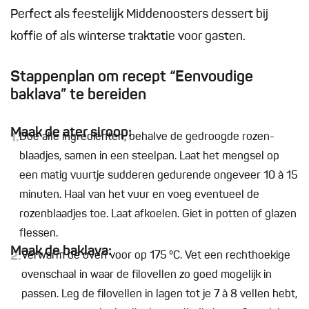
Perfect als feestelijk Middenoosters dessert bij
koffie of als winterse traktatie voor gasten.
Stappenplan om recept “Eenvoudige
baklava” te bereiden
Maak de ater siroop:
1.
Doe alle ingrediënten, behalve de gedroogde rozen-
blaadjes, samen in een steelpan. Laat het mengsel op
een matig vuurtje sudderen gedurende ongeveer 10 à 15
minuten. Haal van het vuur en voeg eventueel de
rozenblaadjes toe. Laat afkoelen. Giet in potten of glazen
flessen.
Maak de baklava:
2.
Verwarm de oven voor op 175 °C. Vet een rechthoekige
ovenschaal in waar de filovellen zo goed mogelijk in
passen. Leg de filovellen in lagen tot je 7 à 8 vellen hebt,