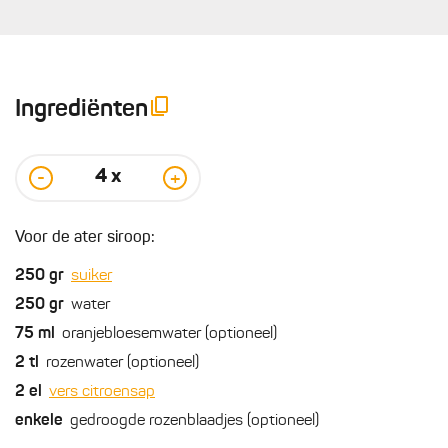
Ingrediënten
4
x
-
+
Voor de ater siroop:
250
gr
suiker
250
gr
water
75
ml
oranjebloesemwater (optioneel)
2
tl
rozenwater (optioneel)
2
el
vers citroensap
enkele
gedroogde rozenblaadjes (optioneel)