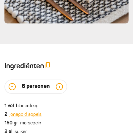
Ingrediënten
6
personen
-
+
1
vel
bladerdeeg
2
jonagold appels
150
gr
marsepein
2
el
suiker