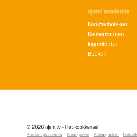
njam! academie
Kooktechnieken
Keukentermen
Ingrediënten
Boeken
© 2026 njam.tv - Het kookkanaal
Product placement
Goed gezien
Privacybeleid
Gebrui