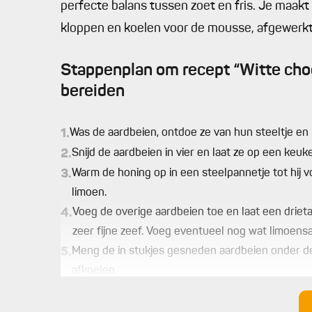
perfecte balans tussen zoet en fris. Je maakt
kloppen en koelen voor de mousse, afgewerkt 
Stappenplan om recept “Witte ch
bereiden
1.
Was de aardbeien, ontdoe ze van hun steeltje en
2.
Snijd de aardbeien in vier en laat ze op een keuk
3.
Warm de honing op in een steelpannetje tot hij v
limoen.
4.
Voeg de overige aardbeien toe en laat een driet
zeer fijne zeef. Voeg eventueel nog wat limoensa
5.
Meng de in stukjes gesneden aardbeien onder de c
afkoelen.
6.
Meg de dubbele room met de zeer fijn gesneden 
7.
Werk af met schaafsels van witte chocolade.