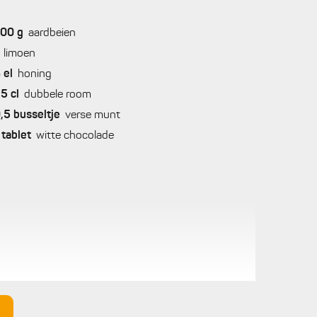
700
g
aardbeien
limoen
3
el
honing
25
cl
dubbele room
,5
busseltje
verse munt
tablet
witte chocolade