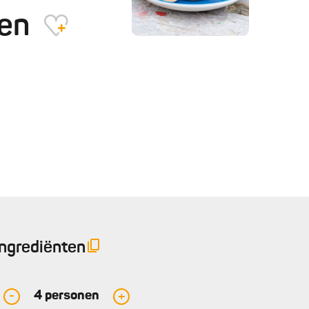
ien
Ingrediënten
4
personen
-
+