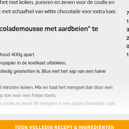
 het met koken, pureren en zeven voor de coulis en
met schaafsel van witte chocolade voor extra luxe.
1
ocolademousse met aardbeien” te
0
 houd 400g apart.
1
enpapier in de koelkast uitlekken.
olledig gesmolten is. Blus met het sap van een halve
al minuten koken. Mix en haal het mengsel dan door een
p toe voor een frisse toets.
oulis en lepel dit mengsel in een glazen bokaaltje. Laat
munt en schik dit op de gekoelde aardbeien.
TOON VOLLEDIG RECEPT & INGREDIËNTEN