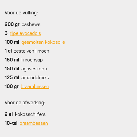
Voor de vulling:
200
gr
cashews
3
rijpe avocado's
100
ml
gesmolten kokosolie
1
el
zeste van limoen
150
ml
limoensap
150
ml
agavesiroop
125
ml
amandelmelk
100
gr
braambessen
Voor de afwerking:
2
el
kokosschilfers
10-tal
braambessen