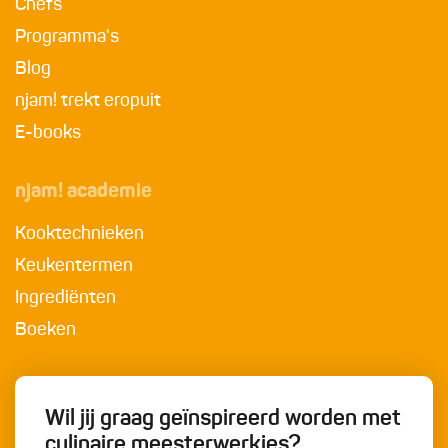
Chefs
Programma's
Blog
njam! trekt eropuit
E-books
njam! academie
Kooktechnieken
Keukentermen
Ingrediënten
Boeken
Wil jij graag geïnspireerd worden met
culinaire meesterwerkjes?