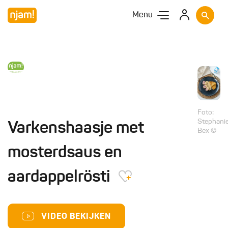
Menu
Foto:
Stephani
Varkenshaasje met
Bex ©
mosterdsaus en
aardappelrösti
VIDEO BEKIJKEN