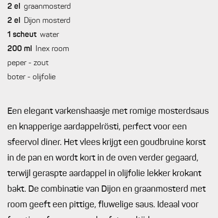
2
el
graanmosterd
2
el
Dijon mosterd
1
scheut
water
200
ml
Inex room
peper - zout
boter - olijfolie
Een elegant varkenshaasje met romige mosterdsaus
en knapperige aardappelrösti, perfect voor een
sfeervol diner. Het vlees krijgt een goudbruine korst
in de pan en wordt kort in de oven verder gegaard,
terwijl geraspte aardappel in olijfolie lekker krokant
bakt. De combinatie van Dijon en graanmosterd met
room geeft een pittige, fluwelige saus. Ideaal voor