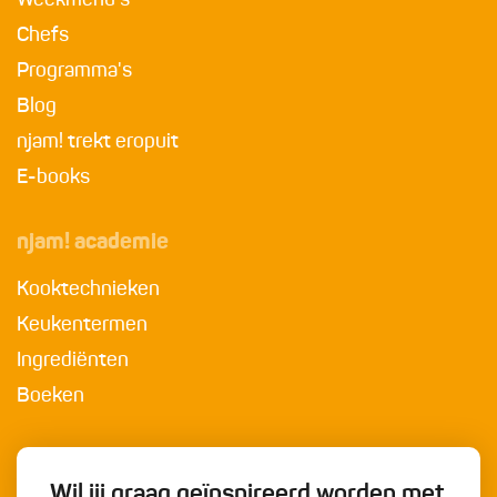
Weekmenu's
Chefs
Programma's
Blog
njam! trekt eropuit
E-books
njam! academie
Kooktechnieken
Keukentermen
Ingrediënten
Boeken
Wil jij graag geïnspireerd worden met