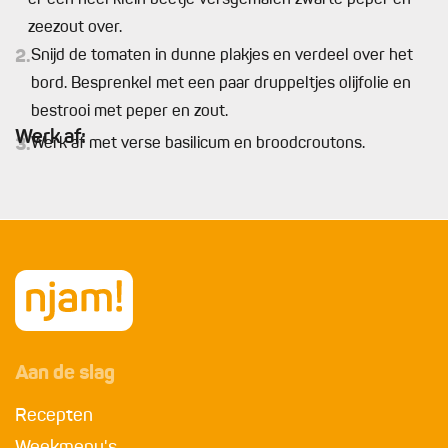
er een heel klein beetje versgemalen zwarte peper en
zeezout over.
2.
Snijd de tomaten in dunne plakjes en verdeel over het
bord. Besprenkel met een paar druppeltjes olijfolie en
bestrooi met peper en zout.
Werk af:
3.
Werk af met verse basilicum en broodcroutons.
Aan de slag
Recepten