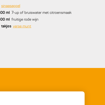
sinaasappel
400
ml
7-up of bruiswater met citroensmaak
400
ml
fruitige rode wijn
2
takjes
verse munt