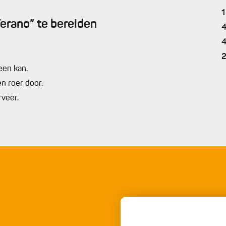
1
erano” te bereiden
een kan.
en roer door.
rveer.