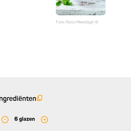
Foto: Roos Mestdagh ©
Ingrediënten
6
glazen
-
+