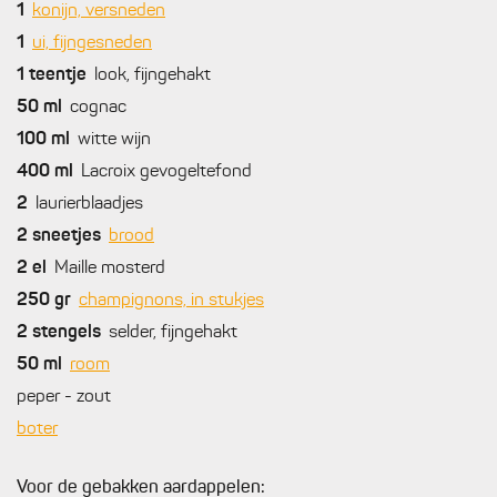
1
konijn, versneden
1
ui, fijngesneden
1
teentje
look, fijngehakt
50
ml
cognac
100
ml
witte wijn
400
ml
Lacroix gevogeltefond
2
laurierblaadjes
2
sneetjes
brood
2
el
Maille mosterd
250
gr
champignons, in stukjes
2
stengels
selder, fijngehakt
50
ml
room
peper - zout
boter
Voor de gebakken aardappelen: