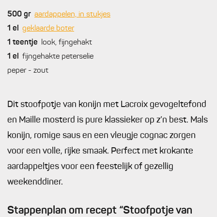
500
gr
aardappelen, in stukjes
1
el
geklaarde boter
1
teentje
look, fijngehakt
1
el
fijngehakte peterselie
peper - zout
Dit stoofpotje van konijn met Lacroix gevogeltefond
en Maille mosterd is pure klassieker op z’n best. Mals
konijn, romige saus en een vleugje cognac zorgen
voor een volle, rijke smaak. Perfect met krokante
aardappeltjes voor een feestelijk of gezellig
weekenddiner.
Stappenplan om recept “Stoofpotje van