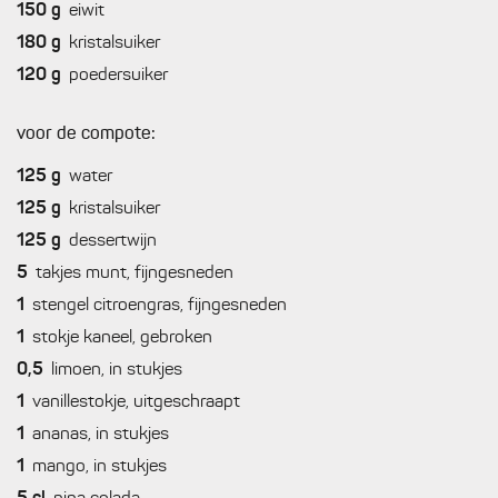
150
g
eiwit
180
g
kristalsuiker
120
g
poedersuiker
voor de compote:
125
g
water
125
g
kristalsuiker
125
g
dessertwijn
5
takjes munt, fijngesneden
1
stengel citroengras, fijngesneden
1
stokje kaneel, gebroken
0,5
limoen, in stukjes
1
vanillestokje, uitgeschraapt
1
ananas, in stukjes
1
mango, in stukjes