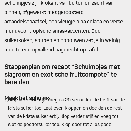
schuimpjes zijn krokant van buiten en zacht van
binnen, afgewerkt met geroosterd
amandelschaafsel, een vleugje pina colada en verse
munt voor tropische smaakaccenten. Door
suikerkoken, spuiten en opbouwen zet je in weinig
moeite een opvallend nagerecht op tafel.
Stappenplan om recept “Schuimpjes met
slagroom en exotische fruitcompote” te
bereiden
Maak het schuim:
1.
Klop het eiwit stijf. Voeg na 20 seconden de helft van de
kristalsuiker toe. Laat even kloppen en doe dan de rest
van de kristalsuiker erbij. Klop verder stijf en voeg tot
slot de poedersuiker toe. Klop door tot alles goed