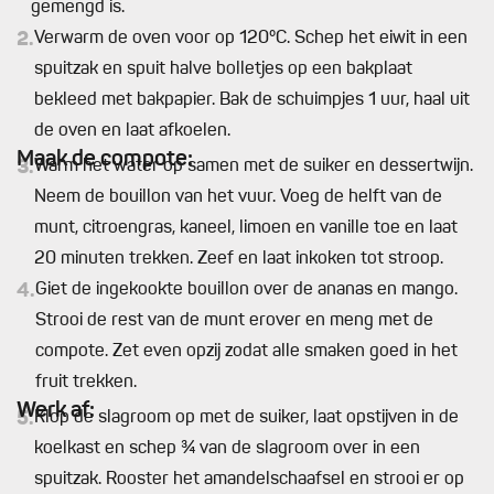
gemengd is.
2.
Verwarm de oven voor op 120°C. Schep het eiwit in een
spuitzak en spuit halve bolletjes op een bakplaat
bekleed met bakpapier. Bak de schuimpjes 1 uur, haal uit
de oven en laat afkoelen.
Maak de compote:
3.
Warm het water op samen met de suiker en dessertwijn.
Neem de bouillon van het vuur. Voeg de helft van de
munt, citroengras, kaneel, limoen en vanille toe en laat
20 minuten trekken. Zeef en laat inkoken tot stroop.
4.
Giet de ingekookte bouillon over de ananas en mango.
Strooi de rest van de munt erover en meng met de
compote. Zet even opzij zodat alle smaken goed in het
fruit trekken.
Werk af:
5.
Klop de slagroom op met de suiker, laat opstijven in de
koelkast en schep ¾ van de slagroom over in een
spuitzak. Rooster het amandelschaafsel en strooi er op