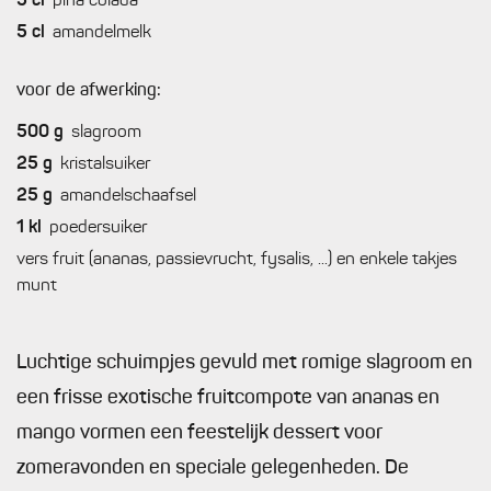
5
cl
pina colada
5
cl
amandelmelk
voor de afwerking:
500
g
slagroom
25
g
kristalsuiker
25
g
amandelschaafsel
1
kl
poedersuiker
vers fruit (ananas, passievrucht, fysalis, ...) en enkele takjes
munt
Luchtige schuimpjes gevuld met romige slagroom en
een frisse exotische fruitcompote van ananas en
mango vormen een feestelijk dessert voor
zomeravonden en speciale gelegenheden. De