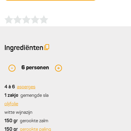
Ingrediënten
6
personen
-
+
4 à 6
asperges
1
zakje
gemengde sla
olijfolie
witte wijnazijn
150
gr
gerookte zalm
150
gr
gerookte paling