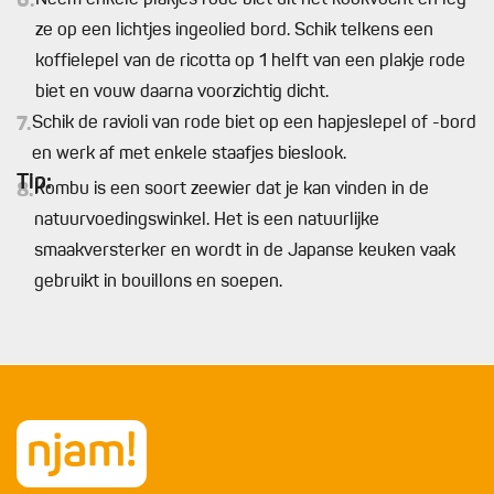
6.
Neem enkele plakjes rode biet uit het kookvocht en leg
ze op een lichtjes ingeolied bord. Schik telkens een
koffielepel van de ricotta op 1 helft van een plakje rode
biet en vouw daarna voorzichtig dicht.
7.
Schik de ravioli van rode biet op een hapjeslepel of -bord
en werk af met enkele staafjes bieslook.
Tip:
8.
Kombu is een soort zeewier dat je kan vinden in de
natuurvoedingswinkel. Het is een natuurlijke
smaakversterker en wordt in de Japanse keuken vaak
gebruikt in bouillons en soepen.