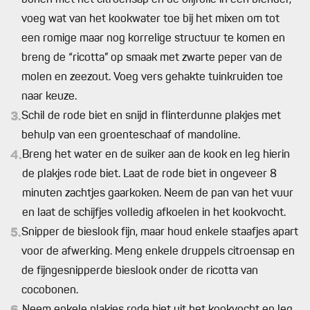
bonen met het citroensap en de olijfolie in een blender,
voeg wat van het kookwater toe bij het mixen om tot
een romige maar nog korrelige structuur te komen en
breng de “ricotta” op smaak met zwarte peper van de
molen en zeezout. Voeg vers gehakte tuinkruiden toe
naar keuze.
3.
Schil de rode biet en snijd in flinterdunne plakjes met
behulp van een groenteschaaf of mandoline.
4.
Breng het water en de suiker aan de kook en leg hierin
de plakjes rode biet. Laat de rode biet in ongeveer 8
minuten zachtjes gaarkoken. Neem de pan van het vuur
en laat de schijfjes volledig afkoelen in het kookvocht.
5.
Snipper de bieslook fijn, maar houd enkele staafjes apart
voor de afwerking. Meng enkele druppels citroensap en
de fijngesnipperde bieslook onder de ricotta van
cocobonen.