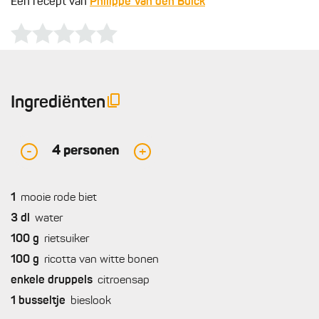
Een recept van
Philippe Van den Bulck
Ingrediënten
4
personen
-
+
1
mooie rode biet
3
dl
water
100
g
rietsuiker
100
g
ricotta van witte bonen
enkele
druppels
citroensap
1
busseltje
bieslook