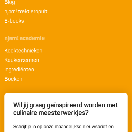
Blog
njam! trekt eropuit
E-books
njam! academie
Kooktechnieken
Keukentermen
Ingrediënten
Boeken
Wil jij graag geïnspireerd worden met
culinaire meesterwerkjes?
Schrijf je in op onze maandelijkse nieuwsbrief en