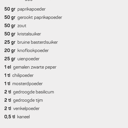
50
gr
paprikapoeder
50
gr
gerookt paprikapoeder
50
gr
zout
50
gr
kristalsuiker
25
gr
bruine basterdsuiker
20
gr
knoflookpoeder
25
gr
uienpoeder
1
el
gemalen zwarte peper
1
tl
chilipoeder
1
tl
mosterdpoeder
2
tl
gedroogde basilicum
2
tl
gedroogde tijm
2
tl
venkelpoeder
0,5
tl
kaneel