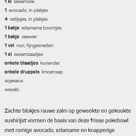
1
kl
sesamolie
1
avocado, in plakjes
4
radijsjes, in plakjes
1
bakje
edamame boontjes
1
bakje
zeewier
1
vel
nori, fijngesneden
1
el
sesamzaadjes
enkele
blaadjes
koriander
enkele
druppels
limoensap
sojasaus
wasabi
Zachte blokjes rauwe zalm op geweekte en gekookte
sushirijst vormen de basis van deze frisse pokebowl
met romige avocado, edamame en knapperige