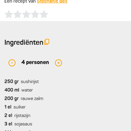
Een recept van
Stephanie Bex
Ingrediënten
4
personen
-
+
250
gr
sushirijst
400
ml
water
200
gr
rauwe zalm
1
el
suiker
2
el
rijstazijn
3
el
sojasaus