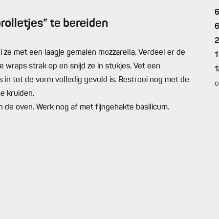
olletjes” te bereiden
i ze met een laagje gemalen mozzarella. Verdeel er de
1
e wraps strak op en snijd ze in stukjes. Vet een
1
es in tot de vorm volledig gevuld is. Bestrooi nog met de
o
se kruiden.
n de oven. Werk nog af met fijngehakte basilicum.