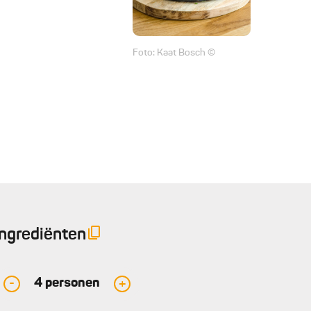
Foto: Kaat Bosch ©
Ingrediënten
4
personen
-
+