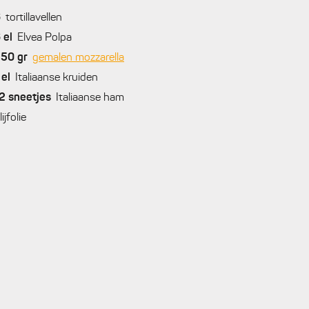
6
tortillavellen
6
el
Elvea Polpa
250
gr
gemalen mozzarella
el
Italiaanse kruiden
2
sneetjes
Italiaanse ham
lijfolie