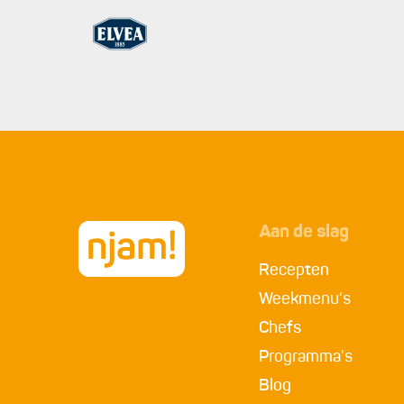
Aan de slag
Recepten
Weekmenu's
Chefs
Programma's
Blog