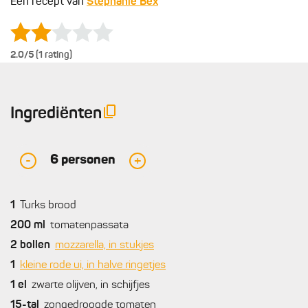
Een recept van
Stephanie Bex
2.0
/5 (1 rating)
Ingrediënten
6
personen
-
+
1
Turks brood
200
ml
tomatenpassata
2
bollen
mozzarella, in stukjes
1
kleine rode ui, in halve ringetjes
1
el
zwarte olijven, in schijfjes
15-tal
zongedroogde tomaten