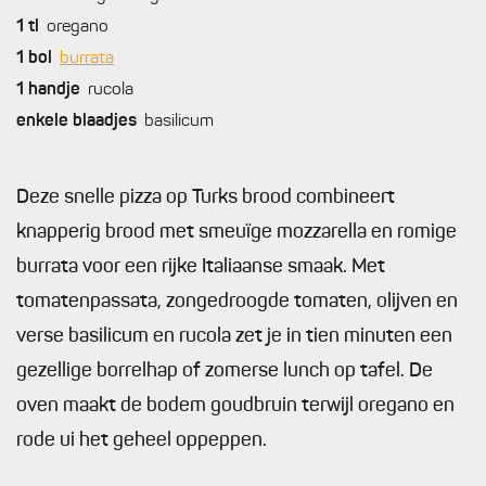
1
tl
oregano
1
bol
burrata
1
handje
rucola
enkele
blaadjes
basilicum
Deze snelle pizza op Turks brood combineert
knapperig brood met smeuïge mozzarella en romige
burrata voor een rijke Italiaanse smaak. Met
tomatenpassata, zongedroogde tomaten, olijven en
verse basilicum en rucola zet je in tien minuten een
gezellige borrelhap of zomerse lunch op tafel. De
oven maakt de bodem goudbruin terwijl oregano en
rode ui het geheel oppeppen.