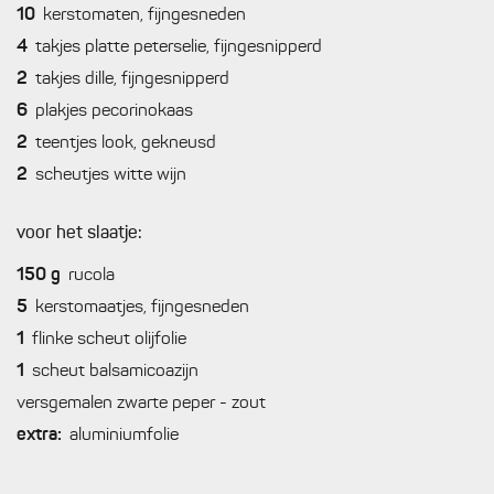
10
kerstomaten, fijngesneden
4
takjes platte peterselie, fijngesnipperd
2
takjes dille, fijngesnipperd
6
plakjes pecorinokaas
2
teentjes look, gekneusd
2
scheutjes witte wijn
voor het slaatje:
150
g
rucola
5
kerstomaatjes, fijngesneden
1
flinke scheut olijfolie
1
scheut balsamicoazijn
versgemalen zwarte peper - zout
extra:
aluminiumfolie