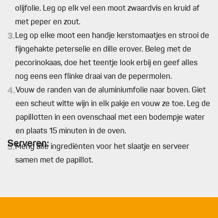
olijfolie. Leg op elk vel een moot zwaardvis en kruid af
met peper en zout.
3.
Leg op elke moot een handje kerstomaatjes en strooi de
fijngehakte peterselie en dille erover. Beleg met de
pecorinokaas, doe het teentje look erbij en geef alles
nog eens een flinke draai van de pepermolen.
4.
Vouw de randen van de aluminiumfolie naar boven. Giet
een scheut witte wijn in elk pakje en vouw ze toe. Leg de
papillotten in een ovenschaal met een bodempje water
en plaats 15 minuten in de oven.
Serveren:
5.
Meng alle ingrediënten voor het slaatje en serveer
samen met de papillot.