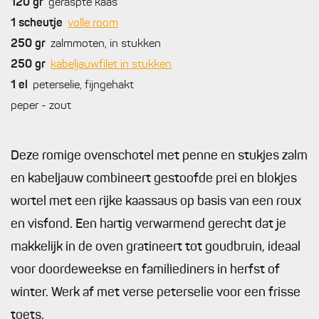
120
gr
geraspte kaas
1
scheutje
volle room
250
gr
zalmmoten, in stukken
250
gr
kabeljauwfilet in stukken
1
el
peterselie, fijngehakt
peper - zout
Deze romige ovenschotel met penne en stukjes zalm
en kabeljauw combineert gestoofde prei en blokjes
wortel met een rijke kaassaus op basis van een roux
en visfond. Een hartig verwarmend gerecht dat je
makkelijk in de oven gratineert tot goudbruin, ideaal
voor doordeweekse en familiediners in herfst of
winter. Werk af met verse peterselie voor een frisse
toets.