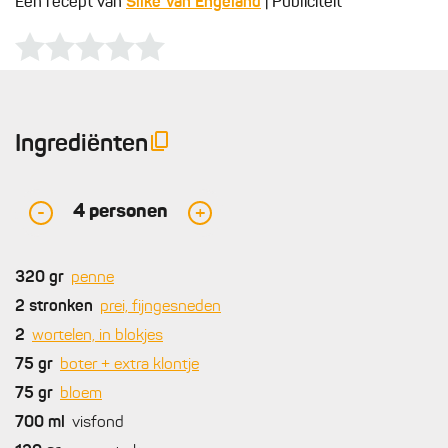
Een recept van
Silke Van Engeland
| Publiciteit
Ingrediënten
4
personen
-
+
320
gr
penne
2
stronken
prei, fijngesneden
2
wortelen, in blokjes
75
gr
boter + extra klontje
75
gr
bloem
700
ml
visfond