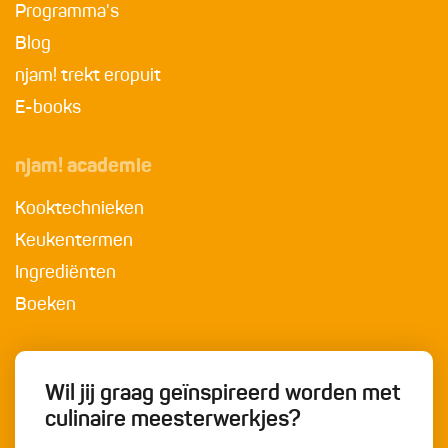
Programma's
Blog
njam! trekt eropuit
E-books
njam! academie
Kooktechnieken
Keukentermen
Ingrediënten
Boeken
Wil jij graag geïnspireerd worden met
culinaire meesterwerkjes?