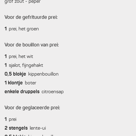
grof zout - peper
Voor de gefrituurde prei:
1
prei, het groen
Voor de bouillon van prei:
1
prei, het wit
1
sjalot, fijngehakt
0,5
blokje
kippenbouillon
1
klontje
boter
enkele
druppels
citroensap
Voor de geglaceerde prei:
1
prei
2
stengels
lente-ui