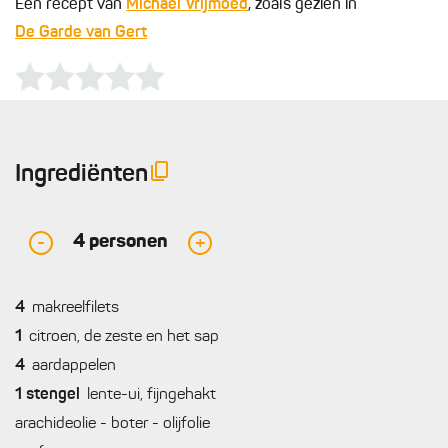
Een recept van
Michaël Vrijmoed
, zoals gezien in
De Garde van Gert
Ingrediënten
4
personen
-
+
4
makreelfilets
1
citroen, de zeste en het sap
4
aardappelen
1
stengel
lente-ui, fijngehakt
arachideolie - boter - olijfolie