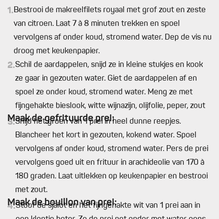
1.
Bestrooi de makreelfilets royaal met grof zout en zeste
van citroen. Laat 7 à 8 minuten trekken en spoel
vervolgens af onder koud, stromend water. Dep de vis nu
droog met keukenpapier.
2.
Schil de aardappelen, snijd ze in kleine stukjes en kook
ze gaar in gezouten water. Giet de aardappelen af en
spoel ze onder koud, stromend water. Meng ze met
fijngehakte bieslook, witte wijnazijn, olijfolie, peper, zout
Maak de gefrituurde prei:
3.
Snijd het groen van 1 prei in heel dunne reepjes.
Blancheer het kort in gezouten, kokend water. Spoel
vervolgens af onder koud, stromend water. Pers de prei
vervolgens goed uit en frituur in arachideolie van 170 à
180 graden. Laat uitlekken op keukenpapier en bestrooi
met zout.
Maak de bouillon van prei:
4.
Stoof de sjalot en het fijngehakte wit van 1 prei aan in