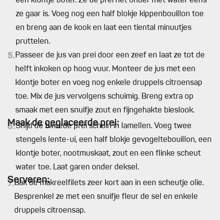
een klontje boter. Ze de prei net onder met water eens
ze gaar is. Voeg nog een half blokje kippenbouillon toe
en breng aan de kook en laat een tiental minuutjes
pruttelen.
5.
Passeer de jus van prei door een zeef en laat ze tot de
helft inkoken op hoog vuur. Monteer de jus met een
klontje boter en voeg nog enkele druppels citroensap
toe. Mix de jus vervolgens schuimig. Breng extra op
smaak met een snuifje zout en fijngehakte bieslook.
Maak de geglaceerde prei:
6.
Snijd de tweede prei schuin in lamellen. Voeg twee
stengels lente-ui, een half blokje gevogeltebouillon, een
klontje boter, nootmuskaat, zout en een flinke scheut
water toe. Laat garen onder deksel.
Serveren:
7.
Bak de makreelfilets zeer kort aan in een scheutje olie.
Besprenkel ze met een snuifje fleur de sel en enkele
druppels citroensap.