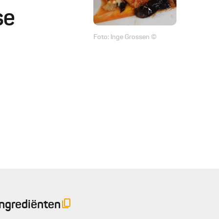
se
Foto: Inge Grossen ©
Ingrediënten