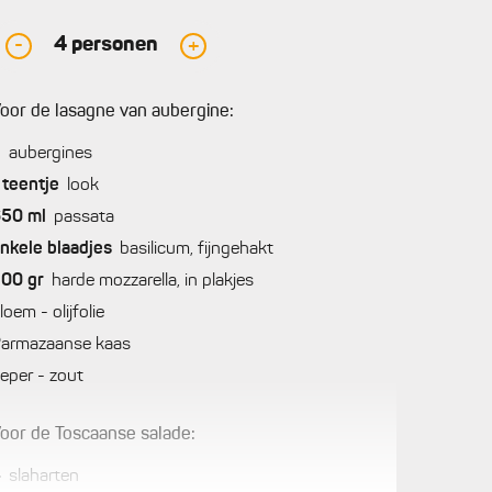
4
personen
-
+
oor de lasagne van aubergine:
2
aubergines
teentje
look
650
ml
passata
nkele
blaadjes
basilicum, fijngehakt
200
gr
harde mozzarella, in plakjes
loem - olijfolie
armazaanse kaas
eper - zout
oor de Toscaanse salade:
4
slaharten