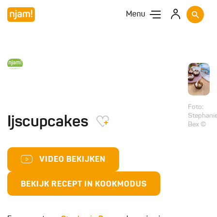
Menu
Foto:
Stephani
Ijscupcakes
Bex ©
VIDEO BEKIJKEN
BEKIJK RECEPT IN KOOKMODUS