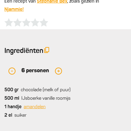
Een recept van
Stephanie Bex
, zoals gezien in
Njammie!
Ingrediënten
6
personen
-
+
500
gr
chocolade (melk of puur)
500
ml
IJsboerke vanille roomijs
1
handje
amandelen
2
el
suiker