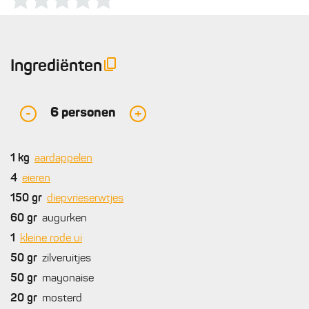
Ingrediënten
6
personen
-
+
1
kg
aardappelen
4
eieren
150
gr
diepvrieserwtjes
60
gr
augurken
1
kleine rode ui
50
gr
zilveruitjes
50
gr
mayonaise
20
gr
mosterd