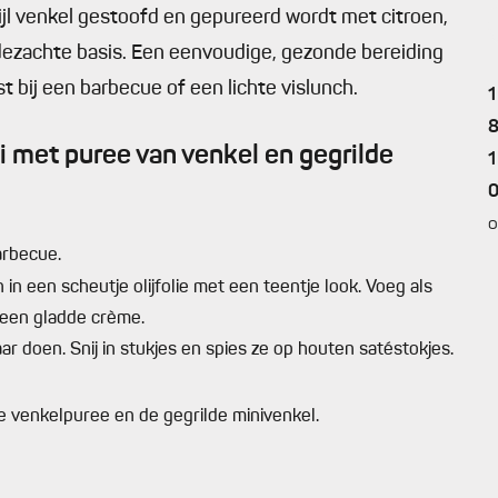
wijl venkel gestoofd en gepureerd wordt met citroen,
ijdezachte basis. Een eenvoudige, gezonde bereiding
t bij een barbecue of een lichte vislunch.
1
 met puree van venkel en gegrilde
1
0
o
arbecue.
 in een scheutje olijfolie met een teentje look. Voeg als
t een gladde crème.
aar doen. Snij in stukjes en spies ze op houten satéstokjes.
 venkelpuree en de gegrilde minivenkel.