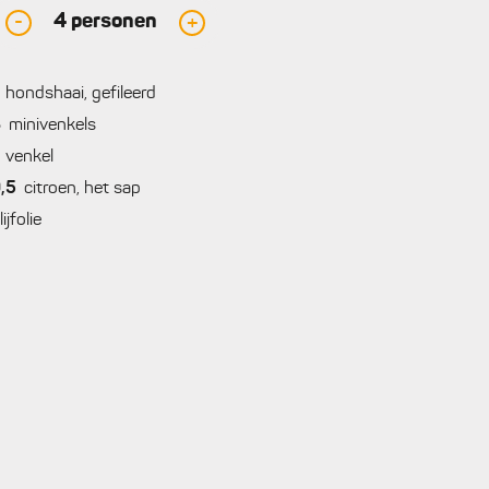
4
personen
-
+
hondshaai, gefileerd
8
minivenkels
venkel
,5
citroen, het sap
lijfolie