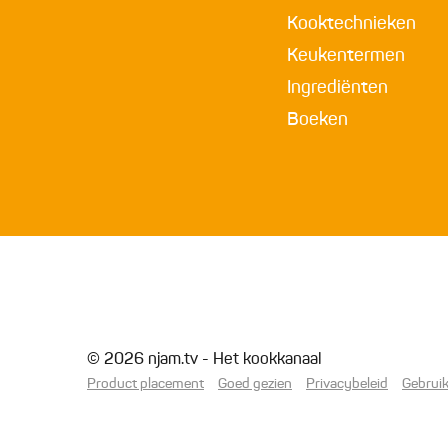
Kooktechnieken
Keukentermen
Ingrediënten
Boeken
© 2026 njam.tv - Het kookkanaal
Product placement
Goed gezien
Privacybeleid
Gebrui