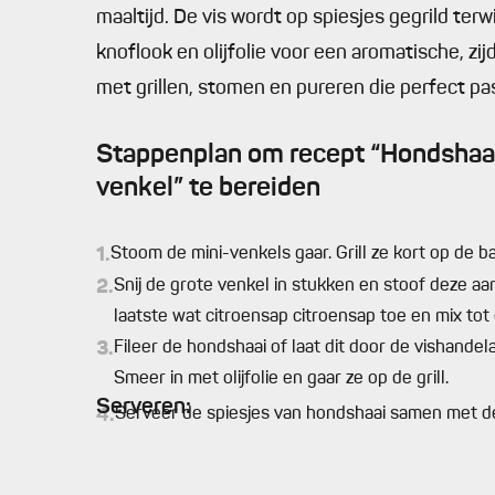
maaltijd. De vis wordt op spiesjes gegrild ter
knoflook en olijfolie voor een aromatische, z
met grillen, stomen en pureren die perfect pas
Stappenplan om recept “Hondshaai
venkel” te bereiden
1.
Stoom de mini-venkels gaar. Grill ze kort op de b
2.
Snij de grote venkel in stukken en stoof deze aan
laatste wat citroensap citroensap toe en mix to
3.
Fileer de hondshaai of laat dit door de vishandel
Smeer in met olijfolie en gaar ze op de grill.
Serveren:
4.
Serveer de spiesjes van hondshaai samen met de