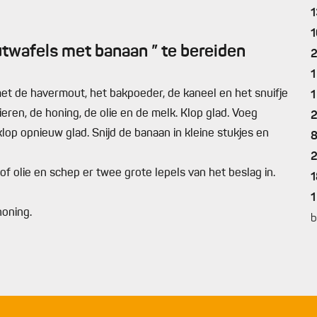
1
1
wafels met banaan ” te bereiden
1
 de havermout, het bakpoeder, de kaneel en het snuifje
1
ren, de honing, de olie en de melk. Klop glad. Voeg
op opnieuw glad. Snijd de banaan in kleine stukjes en
 of olie en schep er twee grote lepels van het beslag in.
1
1
honing.
b