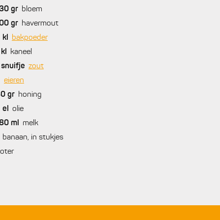
30
gr
bloem
00
gr
havermout
2
kl
bakpoeder
kl
kaneel
snuifje
zout
2
eieren
80
gr
honing
2
el
olie
80
ml
melk
banaan, in stukjes
oter