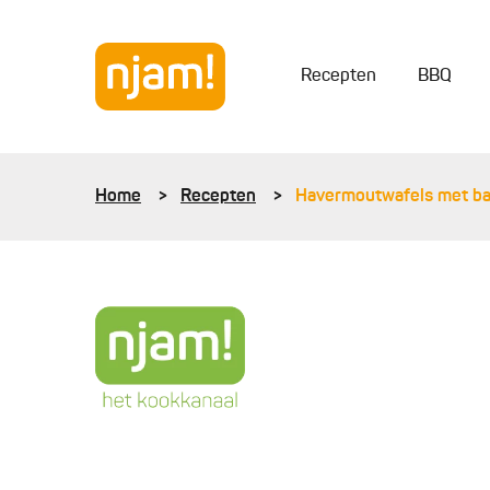
Recepten
BBQ
Home
Recepten
Havermoutwafels met b