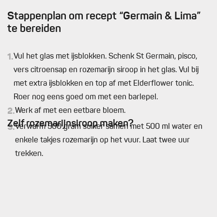
Stappenplan om recept “Germain & Lima”
te bereiden
1.
Vul het glas met ijsblokken. Schenk St Germain, pisco,
vers citroensap en rozemarijn siroop in het glas. Vul bij
met extra ijsblokken en top af met Elderflower tonic.
Roer nog eens goed om met een barlepel.
2.
Werk af met een eetbare bloem.
Zelf rozemarijnsiroop maken?
3.
Verwarm 500 gram suiker samen met 500 ml water en
enkele takjes rozemarijn op het vuur. Laat twee uur
trekken.