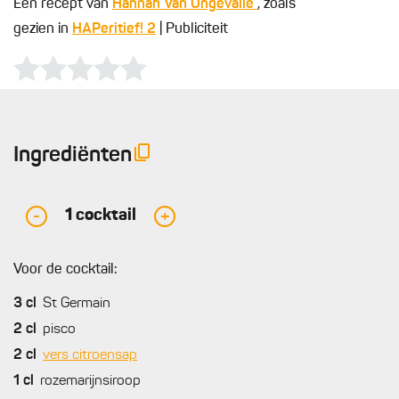
Een recept van
Hannah Van Ongevalle
, zoals
gezien in
HAPeritief! 2
| Publiciteit
Ingrediënten
1
cocktail
-
+
Voor de cocktail:
3
cl
St Germain
2
cl
pisco
2
cl
vers citroensap
1
cl
rozemarijnsiroop