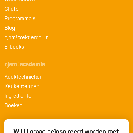
Chefs
Programma's
Blog
njam! trekt eropuit
E-books
njam! academie
Kooktechnieken
Keukentermen
Ingrediënten
Boeken
Wil jij graag geïnspireerd worden met