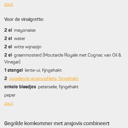
zout
Voor de vinaigrette:
2
el
mayonaise
2
el
water
2
el
witte wijnazijn
2
el
graanmosterd (Moutarde Royale met Cognac van Oil &
Vinegar)
1
stengel
lente-ui, fijngehakt
2
opgelegde ansjovisfilets, fijngehakt
enkele
blaadjes
peterselie, fijngehakt
peper
zout
Gegrilde komkommer met ansjovis combineert