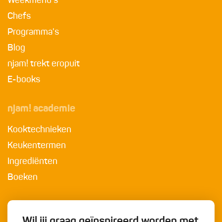
Weekmenu's
Chefs
Programma's
Blog
njam! trekt eropuit
E-books
njam! academie
Kooktechnieken
Keukentermen
Ingrediënten
Boeken
Wil jij graag geïnspireerd worden met