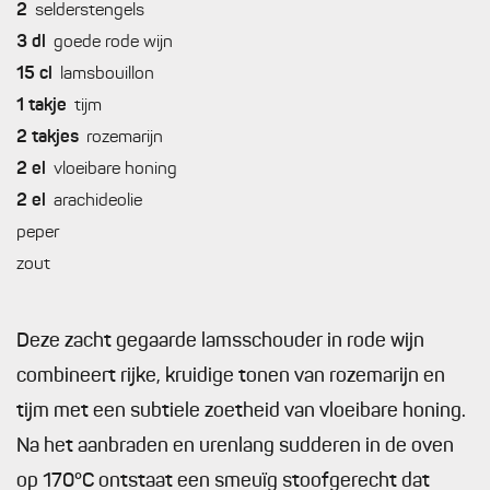
2
selderstengels
3
dl
goede rode wijn
15
cl
lamsbouillon
1
takje
tijm
2
takjes
rozemarijn
2
el
vloeibare honing
2
el
arachideolie
peper
zout
Deze zacht gegaarde lamsschouder in rode wijn
combineert rijke, kruidige tonen van rozemarijn en
tijm met een subtiele zoetheid van vloeibare honing.
Na het aanbraden en urenlang sudderen in de oven
op 170°C ontstaat een smeuïg stoofgerecht dat