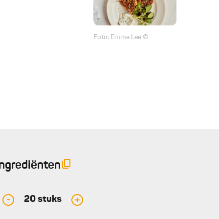
Foto: Emma Lee ©
Ingrediënten
20
stuks
-
+