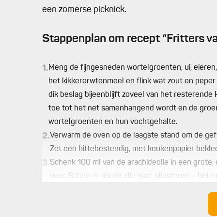
een zomerse picknick.
Stappenplan om recept “Fritters v
1.
Meng de fijngesneden wortelgroenten, ui, eieren,
het kikkererwtenmeel en flink wat zout en peper
dik beslag bijeenblijft zoveel van het resterende
toe tot het net samenhangend wordt en de groente
wortelgroenten en hun vochtgehalte.
2.
Verwarm de oven op de laagste stand om de gefrit
Zet een hittebestendig, met keukenpapier beklee
3.
Schenk 100 ml van de arachideolie in een grote
vuur. Schep er als de olie gaat glinsteren – het o
op ruime afstand van elkaar eetlepels beslag in o
per keer.
Frituur ze 2-3 minuten per kant, maar keer ze h