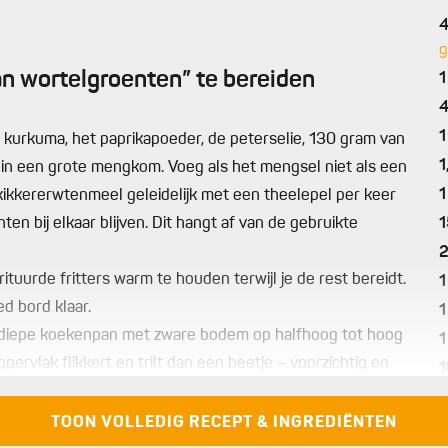
g
an wortelgroenten” te bereiden
1
1
 kurkuma, het paprikapoeder, de peterselie, 130 gram van
1
 in een grote mengkom. Voeg als het mengsel niet als een
1
 kikkererwtenmeel geleidelijk met een theelepel per keer
n bij elkaar blijven. Dit hangt af van de gebruikte
1
uurde fritters warm te houden terwijl je de rest bereidt.
1
d bord klaar.
1
, diepe koekenpan met zware bodem op halfhoog tot hoog
1
ppervlak flikkert en trilt dan een beetje – voorzichtig en
1
m bhaji-achtige fritters te maken. Frituur er maximaal 6
p
TOON VOLLEDIG RECEPT & INGREDIËNTEN
a
alverwege wel voorzichtig, tot ze rondom goudbruin en