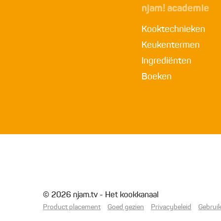
njam! academie
Kooktechnieken
Keukentermen
Ingrediënten
Boeken
© 2026 njam.tv - Het kookkanaal
Product placement
Goed gezien
Privacybeleid
Gebrui