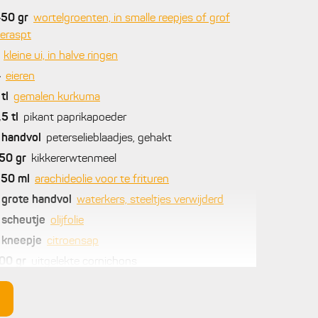
450
gr
wortelgroenten, in smalle reepjes of grof
eraspt
kleine ui, in halve ringen
4
eieren
tl
gemalen kurkuma
,5
tl
pikant paprikapoeder
handvol
peterselieblaadjes, gehakt
50
gr
kikkererwtenmeel
250
ml
arachideolie voor te frituren
grote handvol
waterkers, steeltjes verwijderd
scheutje
olijfolie
kneepje
citroensap
00
gr
uitgelekte cornichons
eper - zout
oli