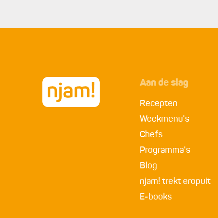
4.
krokant zijn. Schep ze met een schuimspaan op h
aluminiumfolie en houd ze warm in de oven. Herh
beslag op is; voeg zo nodig extra olie toe. Het a
5.
Hussel de waterkers met de olijfolie en het citr
6.
Serveer de hete fritters met de aangemaakte wa
met dragon & cornichons of een soortgelijke aiol
Aan de slag
Recepten
Weekmenu's
Chefs
Programma's
Blog
njam! trekt eropuit
E-books