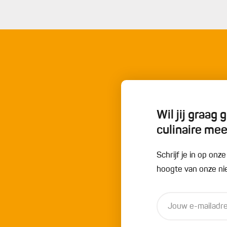
et beklede bord, dek ze losjes af met een stuk
aal het frituren en uitlekken minstens twee keer tot het
antal porties hangt af van het formaat van je koekenpan.
oensap in een kom en voeg een beetje zout en peper toe.
terkers, cornichons en een paar scheppen van de aioli
i-achtige saus.
Wil jij graag
culinaire me
Schrijf je in op onz
hoogte van onze nie