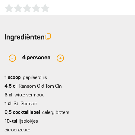
Ingrediënten
4
personen
-
+
1
scoop
gepileerd ijs
4,5
cl
Ransom Old Tom Gin
3
cl
witte vermout
1
cl
St-Germain
0,5
cocktaillepel
celery bitters
10-tal
ijsblokjes
citroenzeste