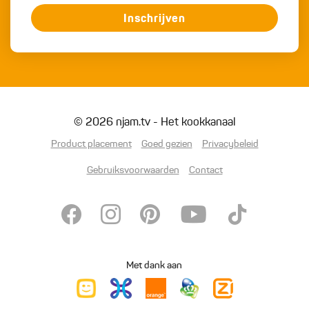
Inschrijven
© 2026 njam.tv - Het kookkanaal
Product placement
Goed gezien
Privacybeleid
Gebruiksvoorwaarden
Contact
Met dank aan