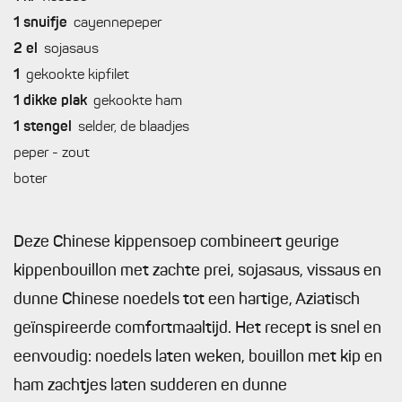
1
snuifje
cayennepeper
2
el
sojasaus
1
gekookte kipfilet
1
dikke plak
gekookte ham
1
stengel
selder, de blaadjes
peper - zout
boter
Deze Chinese kippensoep combineert geurige
kippenbouillon met zachte prei, sojasaus, vissaus en
dunne Chinese noedels tot een hartige, Aziatisch
geïnspireerde comfortmaaltijd. Het recept is snel en
eenvoudig: noedels laten weken, bouillon met kip en
ham zachtjes laten sudderen en dunne