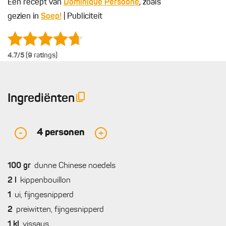
Een recept van
Dominique Persoone
, zoals
gezien in
Soep!
| Publiciteit
4.7
/5 (9 ratings)
Ingrediënten
4
personen
-
+
100
gr
dunne Chinese noedels
2
l
kippenbouillon
1
ui, fijngesnipperd
2
preiwitten, fijngesnipperd
1
kl
vissaus