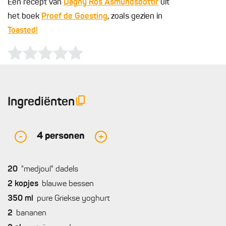
Een recept van
Dagny Ros Asmundsdottir
uit
het boek
Proef de Goesting
, zoals gezien in
Toasted!
Ingrediënten
4
personen
-
+
20
"medjoul" dadels
2
kopjes
blauwe bessen
350
ml
pure Griekse yoghurt
2
bananen