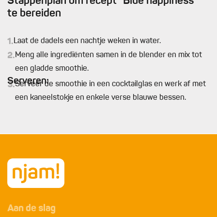
Stappenplan om recept “Blue happiness”
te bereiden
1.
Laat de dadels een nachtje weken in water.
2.
Meng alle ingrediënten samen in de blender en mix tot
een gladde smoothie.
Serveren:
3.
Serveer de smoothie in een cocktailglas en werk af met
een kaneelstokje en enkele verse blauwe bessen.
Aan de slag