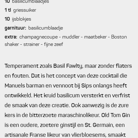
10
basilicumblaadjes
1
tl
griessuiker
10
ijsblokjes
garnituur:
basilicumblaadje
extra:
champagnecoupe - muddler - maatbeker - Boston
shaker - strainer - fijne zeef
Temperament zoals Basil Fawlty, maar zonder flaters
en fouten. Dat is het concept van deze cocktail die
Manuels barman en vennoot bij Sips onlangs heeft
ontwikkeld. Het kruid basilicum versterkt en verfrist
de smaak van deze creatie. Ook aanwezig is de zure
kers in de bitterzoete maraschinolikeur. Old Tom Gin
is een oudere, zoetere ginstijl en St. Germain, een
artisanale Franse likeur van vlierbloesems, smaakt