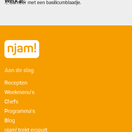
Werk af:
4.
Garneer met een basilicumblaadje.
Aan de slag
Recepten
Weekmenu's
Chefs
Programma's
Blog
njam! trekt eropuit