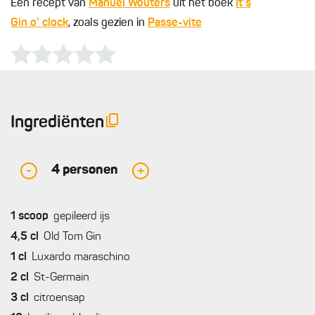
Een recept van
Manuel Wouters
uit het boek
It’s
Gin o’ clock
, zoals gezien in
Passe-vite
Ingrediënten
4
personen
-
+
1
scoop
gepileerd ijs
4,5
cl
Old Tom Gin
1
cl
Luxardo maraschino
2
cl
St-Germain
3
cl
citroensap