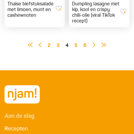
Thaise biefstuksalade
Dumpling lasagne met
met limoen, munt en
kip, kool en crispy
cashewnoten
chili-olie (viral TikTok
recept)
2
3
4
5
6
Aan de slag
Recepten