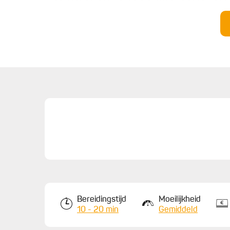
met wat lavendelbloemetjes.
Bereidingstijd
Moeilijkheid
10 - 20 min
Gemiddeld