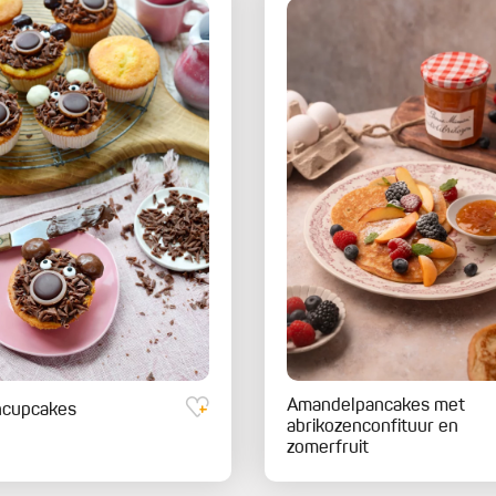
Amandelpancakes met
ncupcakes
abrikozenconfituur en
zomerfruit