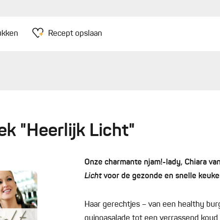
ukken
Recept opslaan
ek "Heerlijk Licht"
Onze charmante njam!-lady, Chiara van
Licht
voor de gezonde en snelle keuk
Haar gerechtjes – van een healthy burg
quinoasalade tot een verrassend koud 