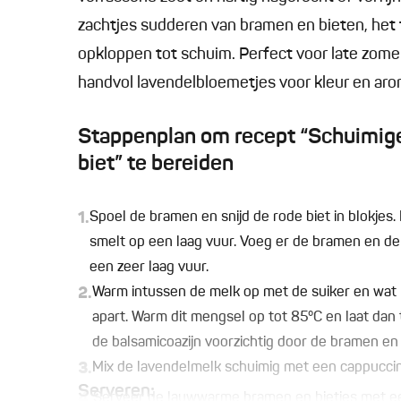
zachtjes sudderen van bramen en bieten, het 
opkloppen tot schuim. Perfect voor late zome
handvol lavendelbloemetjes voor kleur en aro
Stappenplan om recept “Schuimig
biet” te bereiden
1.
Spoel de bramen en snijd de rode biet in blokjes
smelt op een laag vuur. Voeg er de bramen en de 
een zeer laag vuur.
2.
Warm intussen de melk op met de suiker en wat
apart. Warm dit mengsel op tot 85°C en laat dan
de balsamicoazijn voorzichtig door de bramen en 
3.
Mix de lavendelmelk schuimig met een cappuccin
Serveren:
4.
Serveer de lauwwarme bramen en bietjes met een 