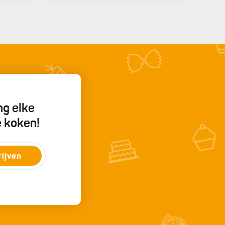
ng elke
e koken!
rijven