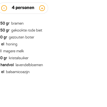
4
personen
-
+
250
gr
bramen
250
gr
gekookte rode biet
30
gr
gezouten boter
2
el
honing
l
magere melk
50
gr
kristalsuiker
handvol
lavendelbloemen
2
el
balsamicoazijn