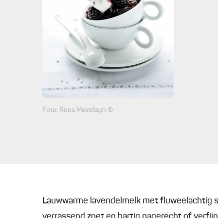
Foto: Roos Mestdagh ©
Lauwwarme lavendelmelk met fluweelachtig sc
verrassend zoet en hartig nagerecht of verfi