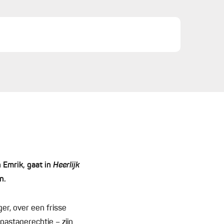
 Emrik, gaat in
Heerlijk
en.
er, over een frisse
pastagerechtje – zijn