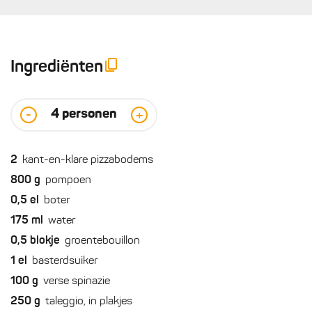
Ingrediënten
4
personen
-
+
2
kant-en-klare pizzabodems
800
g
pompoen
0,5
el
boter
175
ml
water
0,5
blokje
groentebouillon
1
el
basterdsuiker
100
g
verse spinazie
250
g
taleggio, in plakjes