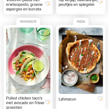
Volkoren pasta met
Kip ketjap, basmatirijst,
erwtenpesto, groene
peultjes en spiegelei
asperges en burrata
GEVOGELTE
PIZZA
Pulled chicken taco's
Lahmacun
met avocado en frisse
groenten