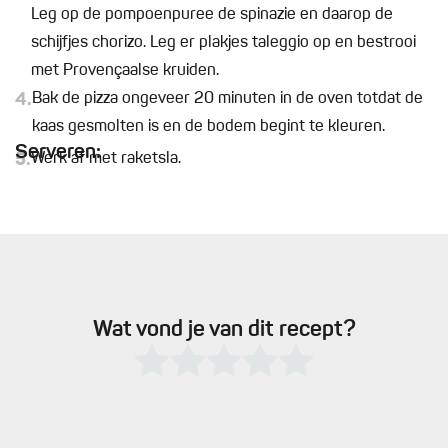
Leg op de pompoenpuree de spinazie en daarop de
schijfjes chorizo. Leg er plakjes taleggio op en bestrooi
met Provençaalse kruiden.
4.
Bak de pizza ongeveer 20 minuten in de oven totdat de
kaas gesmolten is en de bodem begint te kleuren.
Serveren:
5.
Werk af met raketsla.
Wat vond je van dit recept?