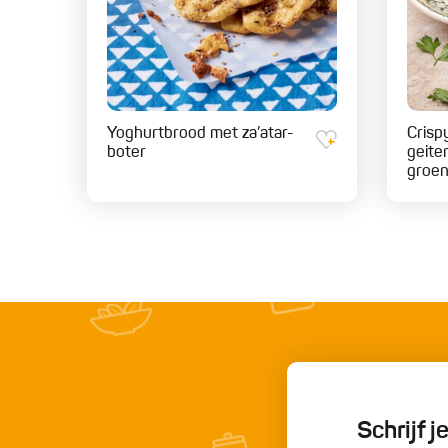
Yoghurtbrood met za’atar-
Crisp
boter
geite
groe
Schrijf 