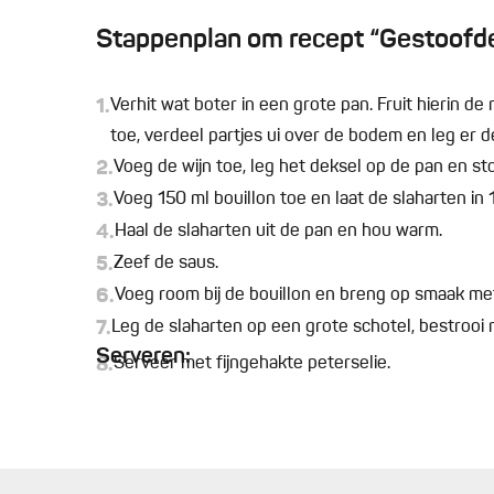
Stappenplan om recept “Gestoofde 
1.
Verhit wat boter in een grote pan. Fruit hierin d
toe, verdeel partjes ui over de bodem en leg er d
2.
Voeg de wijn toe, leg het deksel op de pan en st
3.
Voeg 150 ml bouillon toe en laat de slaharten in
4.
Haal de slaharten uit de pan en hou warm.
5.
Zeef de saus.
6.
Voeg room bij de bouillon en breng op smaak me
7.
Leg de slaharten op een grote schotel, bestrooi
Serveren:
8.
Serveer met fijngehakte peterselie.