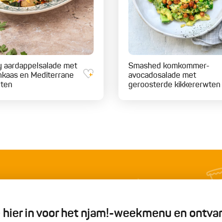
y aardappelsalade met
Smashed komkommer-
nkaas en Mediterrane
avocadosalade met
nten
geroosterde kikkererwten
je hier in voor het njam!-weekmenu en ontva