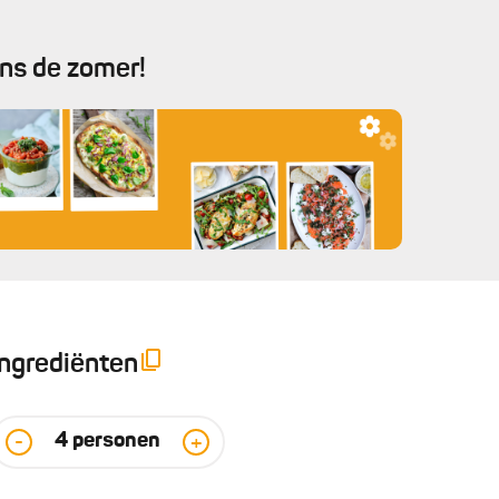
ens de zomer!
Ingrediënten
4
personen
-
+