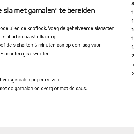
sla met garnalen” te bereiden
1
1
e rode ui en de knoflook. Voeg de gehalveerde slaharten
1
e slaharten naast elkaar op.
1
oof de slaharten 5 minuten aan op een laag vuur.
1
 15 minuten gaar worden.
p
p
t versgemalen peper en zout.
 met de garnalen en overgiet met de saus.