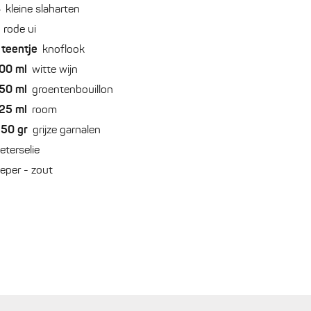
8
kleine slaharten
rode ui
teentje
knoflook
00
ml
witte wijn
50
ml
groentenbouillon
25
ml
room
250
gr
grijze garnalen
eterselie
eper - zout