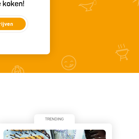
e koken!
rijven
TRENDING