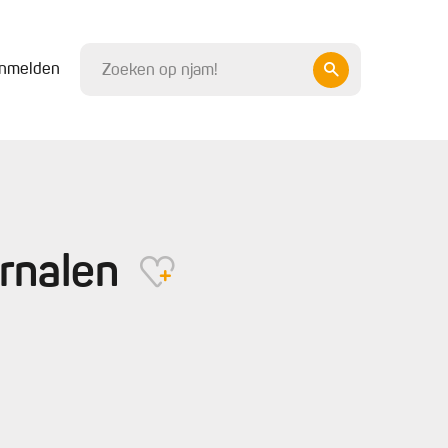
nmelden
arnalen