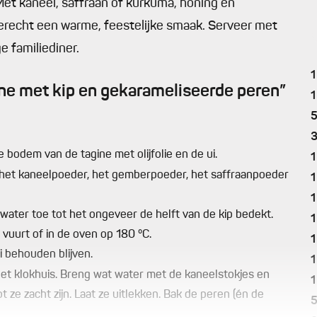
Met kaneel, saffraan of kurkuma, honing en
erecht een warme, feestelijke smaak. Serveer met
e familiediner.
1
ne met kip en gekarameliseerde peren”
1
e bodem van de tagine met olijfolie en de ui.
1
t het kaneelpoeder, het gemberpoeder, het saffraanpoeder
1
1
water toe tot het ongeveer de helft van de kip bedekt.
1
vuurt of in de oven op 180 °C.
1
i behouden blijven.
1
r het klokhuis. Breng wat water met de kaneelstokjes en
1
 ze zacht zijn. Laat ze uitlekken. Bak de peren (én de