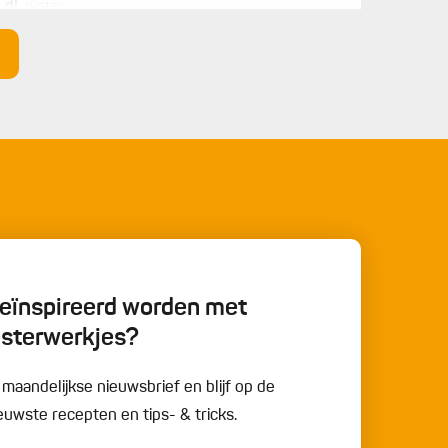
2
dl
water
,5
dl
oranjebloesemwater
lijfolie
warte peper - zout
 geïnspireerd worden met
esterwerkjes?
e maandelijkse nieuwsbrief en blijf op de
uwste recepten en tips- & tricks.