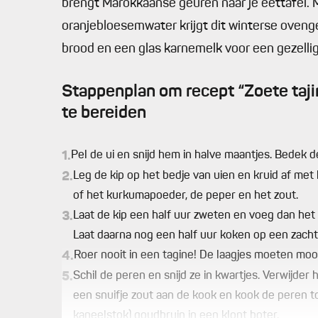
brengt Marokkaanse geuren naar je eettafel. 
oranjebloesemwater krijgt dit winterse oveng
brood en een glas karnemelk voor een gezellig
Stappenplan om recept “Zoete taji
te bereiden
1.
Pel de ui en snijd hem in halve maantjes. Bedek d
2.
Leg de kip op het bedje van uien en kruid af me
of het kurkumapoeder, de peper en het zout.
3.
Laat de kip een half uur zweten en voeg dan het 
Laat daarna nog een half uur koken op een zacht 
4.
Roer nooit in een tagine! De laagjes moeten moo
5.
Schil de peren en snijd ze in kwartjes. Verwijde
een snuifje zout aan de kook en kook de peren tot
kaneelstok) goudbruin in een klont boter.