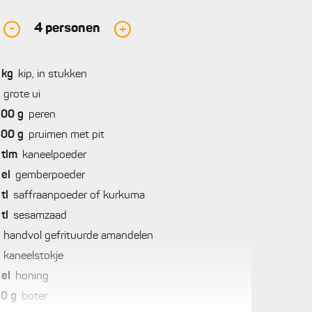
4
personen
-
+
kg
kip, in stukken
grote ui
500
g
peren
300
g
pruimen met pit
tlm
kaneelpoeder
el
gemberpoeder
tl
saffraanpoeder of kurkuma
tl
sesamzaad
handvol gefrituurde amandelen
kaneelstokje
el
honing
50
g
boter