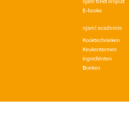
njam! trekt eropuit
E-books
njam! academie
Kooktechnieken
Keukentermen
Ingrediënten
Boeken