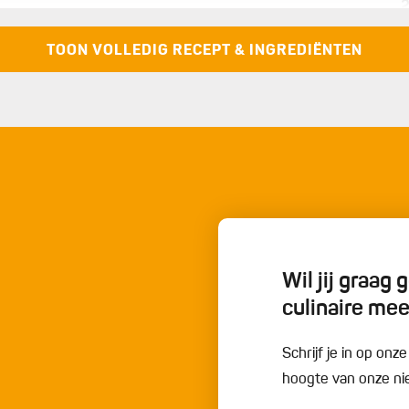
oe ze in een pan en voeg het kaneelstokje en de
0
ken en laat ze daarna uitlekken. Voeg de honing toe en
TOON VOLLEDIG RECEPT & INGREDIËNTEN
o
z
Strooi de gefrituurde amandelen en/of sesamzaad over de
Wil jij graag
culinaire me
Schrijf je in op onz
hoogte van onze nie