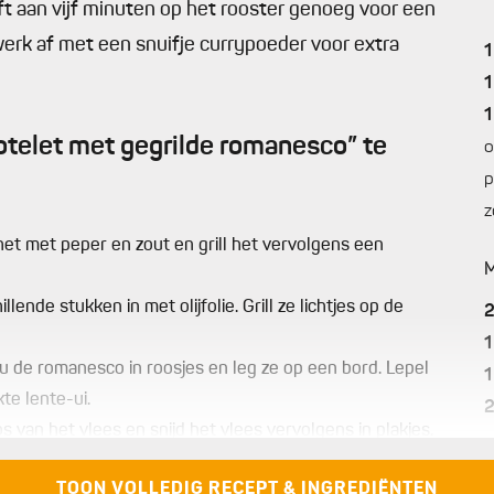
t aan vijf minuten op het rooster genoeg voor een
 werk af met een snuifje currypoeder voor extra
1
1
1
telet met gegrilde romanesco” te
o
p
z
 het met peper en zout en grill het vervolgens een
M
ende stukken in met olijfolie. Grill ze lichtjes op de
1
nu de romanesco in roosjes en leg ze op een bord. Lepel
1
te lente-ui.
s van het vlees en snijd het vlees vervolgens in plakjes.
fje currypoeder.
TOON VOLLEDIG RECEPT & INGREDIËNTEN