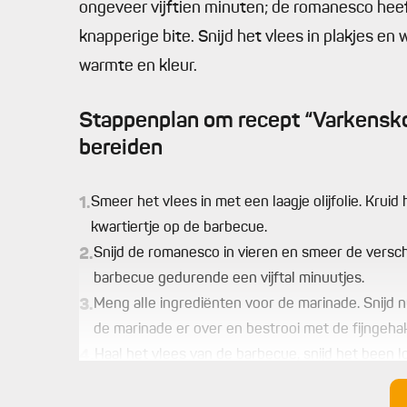
ongeveer vijftien minuten; de romanesco heef
knapperige bite. Snijd het vlees in plakjes en
warmte en kleur.
Stappenplan om recept “Varkensko
bereiden
1.
Smeer het vlees in met een laagje olijfolie. Kruid
kwartiertje op de barbecue.
2.
Snijd de romanesco in vieren en smeer de verschill
barbecue gedurende een vijftal minuutjes.
3.
Meng alle ingrediënten voor de marinade. Snijd 
de marinade er over en bestrooi met de fijngehak
4.
Haal het vlees van de barbecue, snijd het been lo
Bestrooi net voor het serveren nog met een snui