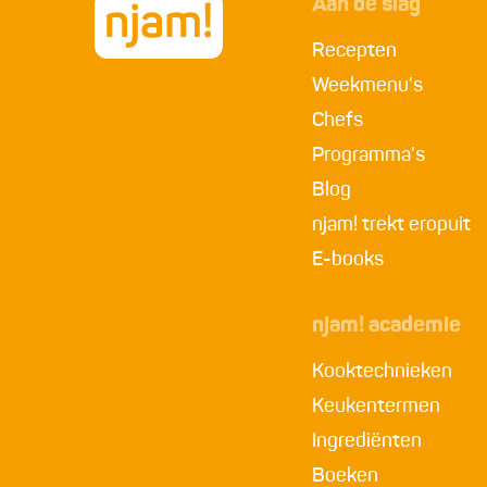
Aan de slag
Recepten
Weekmenu's
Chefs
Programma's
Blog
njam! trekt eropuit
E-books
njam! academie
Kooktechnieken
Keukentermen
Ingrediënten
Boeken