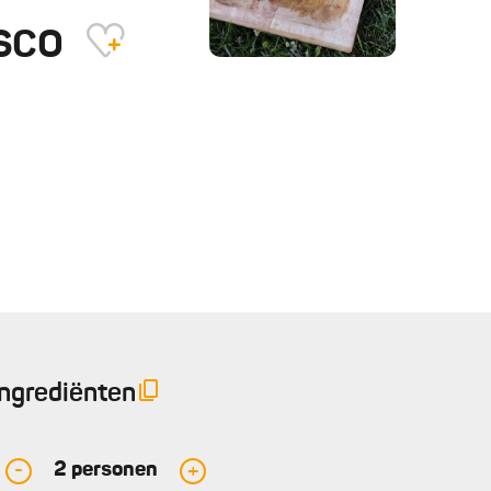
esco
Ingrediënten
2
personen
-
+