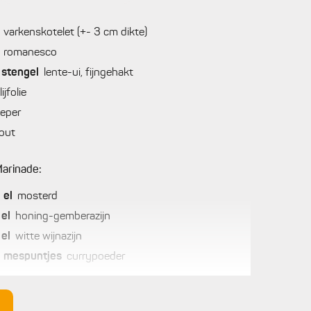
varkenskotelet (+- 3 cm dikte)
romanesco
stengel
lente-ui, fijngehakt
lijfolie
eper
out
arinade:
2
el
mosterd
el
honing-gemberazijn
el
witte wijnazijn
2
mespuntjes
currypoeder