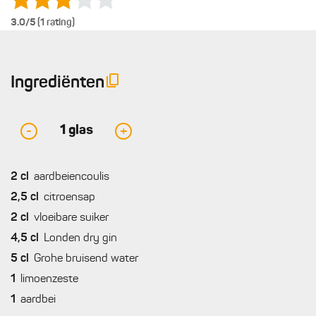
3.0
/5 (1 rating)
Ingrediënten
1
glas
-
+
2
cl
aardbeiencoulis
2,5
cl
citroensap
2
cl
vloeibare suiker
4,5
cl
Londen dry gin
5
cl
Grohe bruisend water
1
limoenzeste
1
aardbei