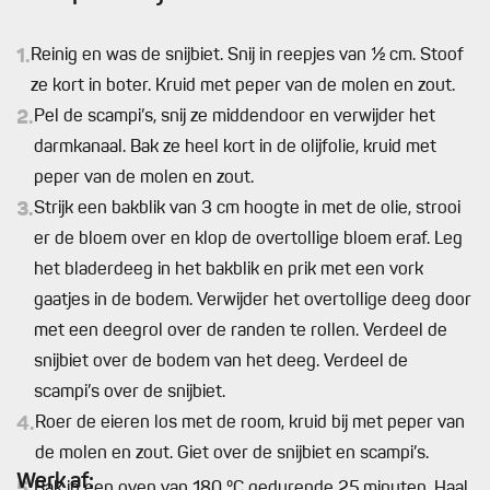
1.
Reinig en was de snijbiet. Snij in reepjes van ½ cm. Stoof
ze kort in boter. Kruid met peper van de molen en zout.
2.
Pel de scampi’s, snij ze middendoor en verwijder het
darmkanaal. Bak ze heel kort in de olijfolie, kruid met
peper van de molen en zout.
3.
Strijk een bakblik van 3 cm hoogte in met de olie, strooi
er de bloem over en klop de overtollige bloem eraf. Leg
het bladerdeeg in het bakblik en prik met een vork
gaatjes in de bodem. Verwijder het overtollige deeg door
met een deegrol over de randen te rollen. Verdeel de
snijbiet over de bodem van het deeg. Verdeel de
scampi’s over de snijbiet.
4.
Roer de eieren los met de room, kruid bij met peper van
de molen en zout. Giet over de snijbiet en scampi’s.
Werk af:
Bak in een oven van 180 °C gedurende 25 minuten. Haal