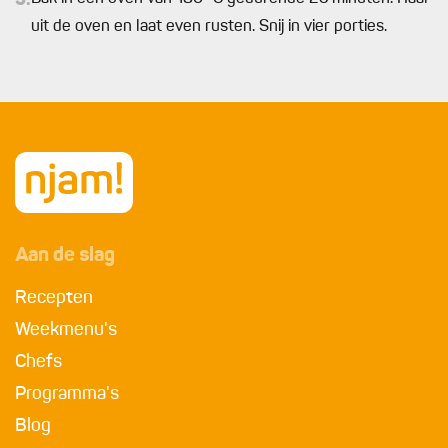
5.
uit de oven en laat even rusten. Snij in vier porties.
Aan de slag
Recepten
Weekmenu's
Chefs
Programma's
Blog