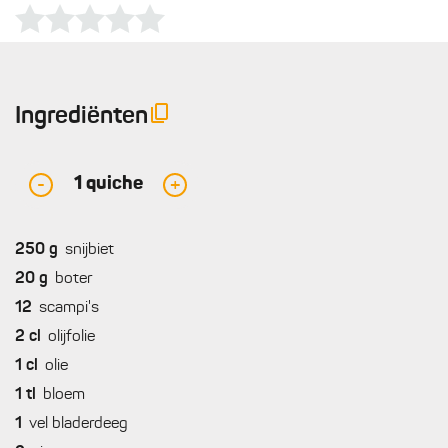
Ingrediënten
1
quiche
-
+
250
g
snijbiet
20
g
boter
12
scampi's
2
cl
olijfolie
1
cl
olie
1
tl
bloem
1
vel bladerdeeg