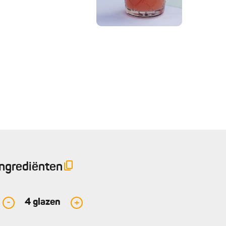
Ingrediënten
4
glazen
-
+