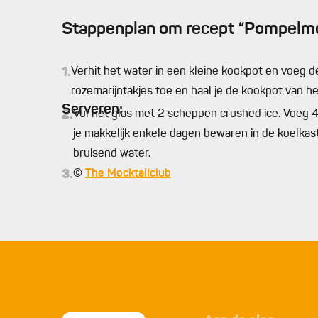
Stappenplan om recept “Pompelmoe
1.
Verhit het water in een kleine kookpot en voeg de
rozemarijntakjes toe en haal je de kookpot van he
Serveren:
2.
Vul het glas met 2 scheppen crushed ice. Voeg 4
je makkelijk enkele dagen bewaren in de koelkas
bruisend water.
3.
©
The Mocktailclub