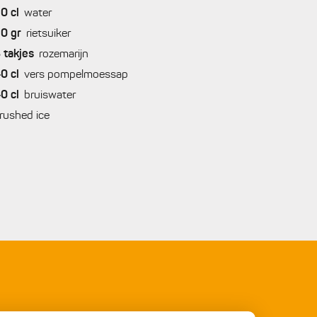
20
cl
water
20
gr
rietsuiker
8
takjes
rozemarijn
40
cl
vers pompelmoessap
40
cl
bruiswater
rushed ice