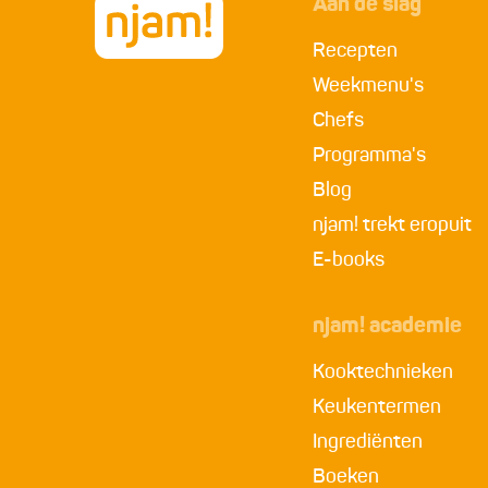
Aan de slag
Recepten
Weekmenu's
Chefs
Programma's
Blog
njam! trekt eropuit
E-books
njam! academie
Kooktechnieken
Keukentermen
Ingrediënten
Boeken