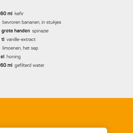
360
ml
kefir
3
bevroren bananen, in stukjes
3
grote handen
spinazie
2
tl
vanille-extract
3
limoenen, het sap
el
honing
360
ml
gefilterd water