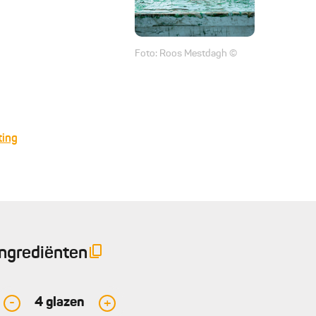
Foto: Roos Mestdagh ©
ting
Ingrediënten
4
glazen
-
+