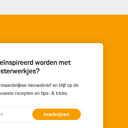
oor de dressing:
potje Griekse yoghurt (ca. 350 g)
5
takjes verse munt, de blaadjes gehakt
teentje look, gesnipperd
el
citroensap
 geïnspireerd worden met
esterwerkjes?
e maandelijkse nieuwsbrief en blijf op de
uwste recepten en tips- & tricks.
Inschrijven