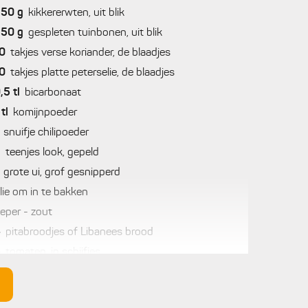
250
g
kikkererwten, uit blik
250
g
gespleten tuinbonen, uit blik
0
takjes verse koriander, de blaadjes
0
takjes platte peterselie, de blaadjes
,5
tl
bicarbonaat
tl
komijnpoeder
snuifje chilipoeder
2
teenjes look, gepeld
grote ui, grof gesnipperd
lie om in te bakken
eper - zout
4
pitabroodjes of Libanees brood
4
tomaten, in schijfjes
komkommer, in schijfjes
scheutje citroensap