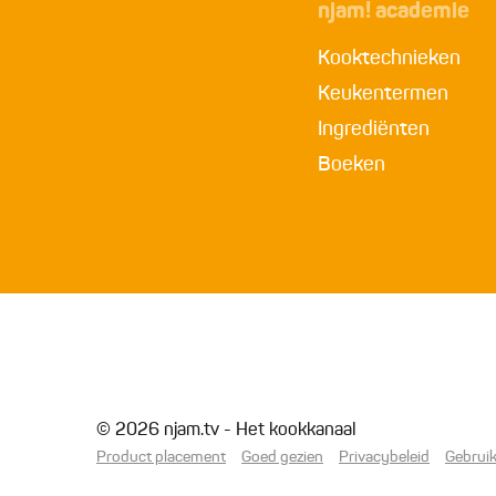
njam! academie
Kooktechnieken
Keukentermen
Ingrediënten
Boeken
© 2026 njam.tv - Het kookkanaal
Product placement
Goed gezien
Privacybeleid
Gebrui