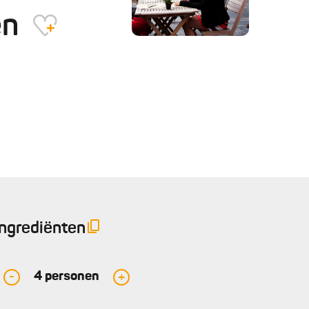
en
Ingrediënten
4
personen
-
+