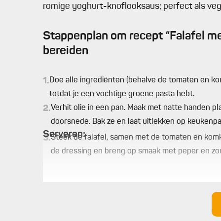
romige yoghurt-knoflooksaus; perfect als veg
Stappenplan om recept “Falafel me
bereiden
1.
Doe alle ingrediënten (behalve de tomaten en k
totdat je een vochtige groene pasta hebt.
2.
Verhit olie in een pan. Maak met natte handen p
doorsnede. Bak ze en laat uitlekken op keukenpa
Serveren:
3.
Steek de falafel, samen met de tomaten en komk
de dressing en breng op smaak met peper en zout