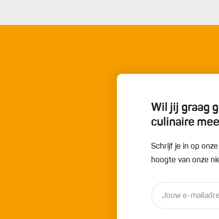
v
1
1
1
Wil jij graag
culinaire me
Schrijf je in op onz
hoogte van onze nie