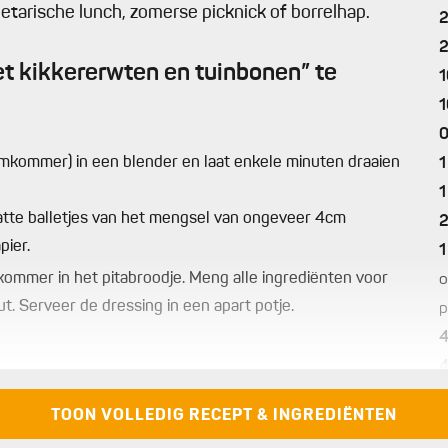
etarische lunch, zomerse picknick of borrelhap.
t kikkererwten en tuinbonen” te
1
1
0
omkommer) in een blender en laat enkele minuten draaien
1
1
latte balletjes van het mengsel van ongeveer 4cm
pier.
1
ommer in het pitabroodje. Meng alle ingrediënten voor
o
. Serveer de dressing in een apart potje.
p
1
TOON VOLLEDIG RECEPT & INGREDIËNTEN
1