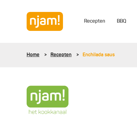
Recepten
BBQ
Home
Recepten
Enchilada saus