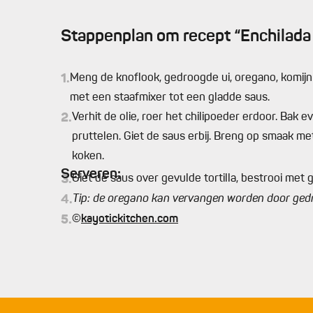
Stappenplan om recept “Enchilada 
1.
Meng de knoflook, gedroogde ui, oregano, komijn
met een staafmixer tot een gladde saus.
2.
Verhit de olie, roer het chilipoeder erdoor. Bak 
pruttelen. Giet de saus erbij. Breng op smaak met
koken.
Serveren:
3.
Giet de saus over gevulde tortilla, bestrooi met
4.
Tip: de oregano kan vervangen worden door gedr
5.
©
kayotickitchen.com