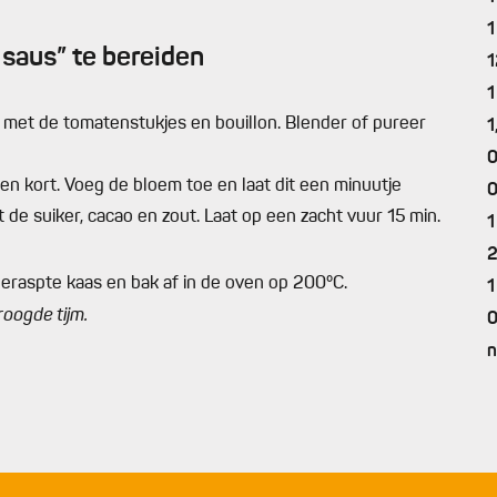
1
saus” te bereiden
1
1
 met de tomatenstukjes en bouillon. Blender of pureer
1
0
even kort. Voeg de bloem toe en laat dit een minuutje
0
 de suiker, cacao en zout. Laat op een zacht vuur 15 min.
1
 geraspte kaas en bak af in de oven op 200°C.
1
oogde tijm.
0
n