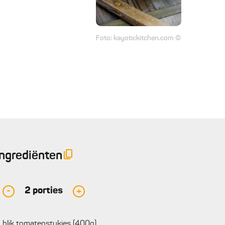
Foto: kayotickitchen.com ©
Ingrediënten
2
porties
-
+
blik tomatenstukjes (400g)