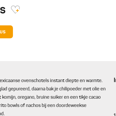
us
DUS
exicaanse ovenschotels instant diepte en warmte.
ad gepureerd, daarna bak je chilipoeder met olie en
t komijn, oregano, bruine suiker en een tikje cacao
urrito bowls of nachos bij een doordeweekse
nd.
1