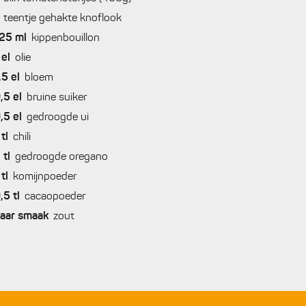
teentje gehakte knoflook
25
ml
kippenbouillon
el
olie
,5
el
bloem
,5
el
bruine suiker
,5
el
gedroogde ui
tl
chili
2
tl
gedroogde oregano
tl
komijnpoeder
,5
tl
cacaopoeder
aar smaak
zout