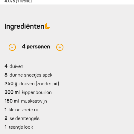
4.0
/5 (1 rating)
Ingrediënten
4
personen
-
+
4
duiven
8
dunne sneetjes spek
250
g
druiven (zonder pit)
300
ml
kippenbouillon
150
ml
muskaatwijn
1
kleine zoete ui
2
selderstengels
1
teentje look