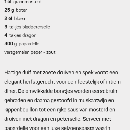
1
el
graanmosterd
25
g
boter
2
el
bloem
3
takjes bladpeterselie
4
takjes dragon
400
g
papardelle
versgemalen peper - zout
Hartige duif met zoete druiven en spek vormt een
elegant herfstgerecht voor een feestelijk of intiem
diner. De omwikkelde borstjes worden eerst bruin
gebraden en daarna gestoofd in muskaatwijn en
kippenbouillon tot een rijke saus van mosterd en
druiven met dragon en peterselie. Serveer met
papardelle voor een luxe seizoenspasta waarin