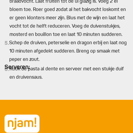
braadvocht. Laat fruiten tot de ui glazig is. Voeg 2 el
bloem toe. Roer goed zodat al het bakvocht loskomt en
er geen klonters meer zijn. Blus met de wijn en laat het
vocht tot de helft reduceren. Voeg de duivenstukjes,
mosterd en bouillon toe en laat 10 minuten sudderen.
5.
Schep de druiven, peterselie en dragon erbij en laat nog
10 minuten afgedekt sudderen. Breng op smaak met
peper en zout.
Serveren:
6.
Kook de pasta al dente en serveer met een stukje duif
en druivensaus.