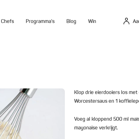
Chefs
Programma's
Blog
Win
Aa
Klop drie eierdooiers los me
Worcestersaus en 1 koffielepel
Voeg al kloppend 500 ml maïso
mayonaise verkrijgt.