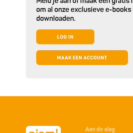
Meld je aan of maak een gratis
om al onze exclusieve e-books 
downloaden.
LOG IN
MAAK EEN ACCOUNT
Aan de slag