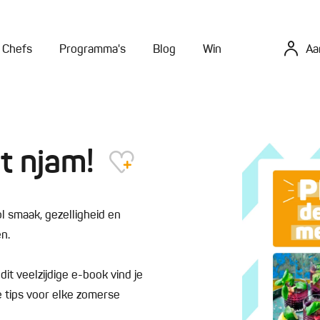
Chefs
Programma's
Blog
Win
Aa
t njam!
 smaak, gezelligheid en
n.
it veelzijdige e-book vind je
e tips voor elke zomerse